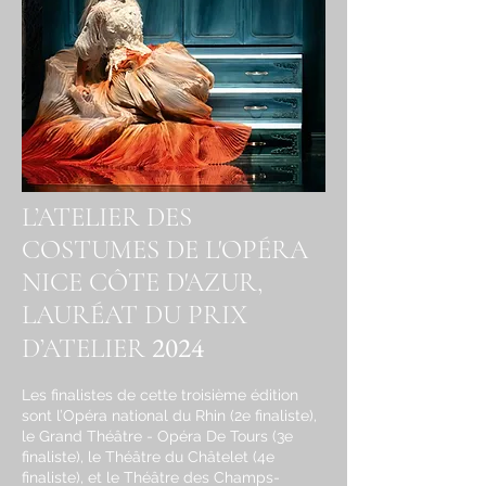
L’ATELIER DES
COSTUMES DE L'OPÉRA
NICE CÔTE D'AZUR,
LAURÉAT DU PRIX
2024
D’ATELIER
Les finalistes de cette troisième édition
sont l’Opéra national du Rhin (2e finaliste),
le Grand Théâtre - Opéra De Tours (3e
finaliste), le Théâtre du Châtelet (4e
finaliste), et le Théâtre des Champs-