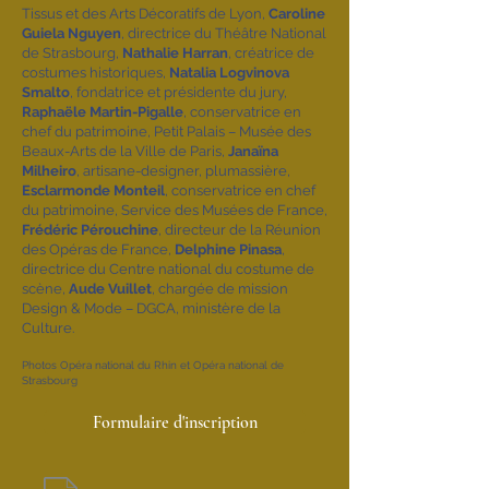
Tissus et des Arts Décoratifs de Lyon,
Caroline
Guiela Nguyen
, directrice du Théâtre National
de Strasbourg,
Nathalie Harran
, créatrice de
costumes historiques,
Natalia Logvinova
Smalto
, fondatrice et présidente du jury,
Raphaële Martin-Pigalle
, conservatrice en
chef du patrimoine, Petit Palais – Musée des
Beaux-Arts de la Ville de Paris,
Janaïna
Milheiro
, artisane-designer, plumassière,
Esclarmonde Monteil
, conservatrice en chef
du patrimoine, Service des Musées de France,
Frédéric Pérouchine
, directeur de la Réunion
des Opéras de France,
Delphine Pinasa
,
directrice du Centre national du costume de
scène,
Aude Vuillet
, chargée de mission
Design & Mode – DGCA, ministère de la
Culture.
Photos Opéra national du Rhin et Opéra national de
Strasbourg
Formulaire d'inscription