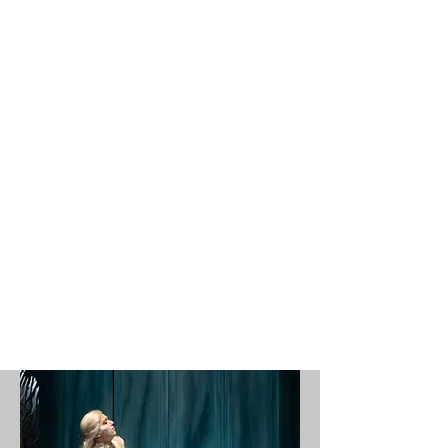
NATIONAL DE
STRASBOURG
LAURÉAT DU PRIX
D’ATELIER 2025
Le Théâtre national de Strasbourg a été
désigné lauréat en 2025 du Prix d’Atelier,
costumes des arts de la scène. L’Opéra de
Lyon, l’Opéra national du Rhin, le Théâtre
national de l’Opéra-Comique et le Théâtre
du Châtelet sont les finalistes de cette
quatrième édition.
> en savoir plus