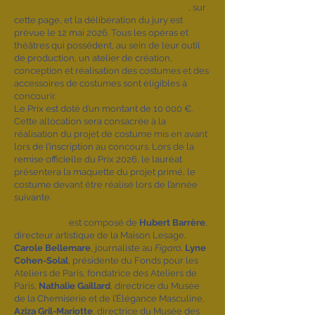
le 30 avril 2026 via le formulaire en ligne
, sur
cette page, et la délibération du jury est
prévue le 12 mai 2026. Tous les opéras et
théâtres qui possèdent, au sein de leur outil
de production, un atelier de création,
conception et réalisation des costumes et des
accessoires de costumes sont éligibles à
concourir.
Le Prix est doté d’un montant de 10 000 €.
Cette allocation sera consacrée à la
réalisation du projet de costume mis en avant
lors de l’inscription au concours. Lors de la
remise officielle du Prix 2026, le lauréat
présentera la maquette du projet primé, le
costume devant être réalisé lors de l’année
suivante.
Le jury 2026
est composé de
Hubert Barrère
,
directeur artistique de la Maison Lesage,
Carole Bellemare
, journaliste au
Figaro
,
Lyne
Cohen-Solal
, présidente du Fonds pour les
Ateliers de Paris, fondatrice des Ateliers de
Paris,
Nathalie Gaillard
, directrice du Musée
de la Chemiserie et de l’Élégance Masculine,
Aziza Gril-Mariotte
, directrice du Musée des