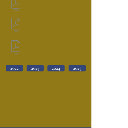
Communiqué de presse
palmarès Prix d'Atelier 2026
Règlement du
Prix d'Atelier 2026
Dossier de presse
Prix de la Fondation 2025
2022
2023
2024
2025
« Dans ces ateliers, règne le plus souvent un fécond
esprit de famille : attachement à l’institution, conscience
collective de participer à une œuvre commune,
sentiment d’être un maillon nécessaire à la transmission.
Qui n’a pas été frappé, en les visitant, de l’ambiance
passionnée qui les anime, à l’instar de ce que l’on
constate dans les grandes maisons de mode ?
»