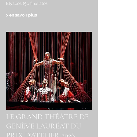
Elysées (5e finaliste)
.
> en savoir plus
LE GRAND THÉÂTRE DE
GENÈVE LAURÉAT DU
PRIX D’ATELIER 2026