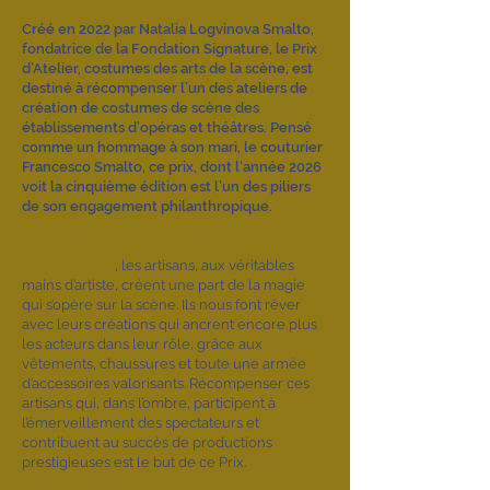
Créé en 2022 par Natalia Logvinova Smalto,
fondatrice de la Fondation Signature, le Prix
d’Atelier, costumes des arts de la scène, est
destiné à récompenser l’un des ateliers de
création de costumes de scène des
établissements d’opéras et théâtres. Pensé
comme un hommage à son mari, le couturier
Francesco Smalto, ce prix, dont l'année 2026
voit la cinquième édition est l’un des piliers
de son engagement philanthropique.
Par leur travail dans les ateliers de confection
des costumes
, les artisans, aux véritables
mains d’artiste, créent une part de la magie
qui s’opère sur la scène. Ils nous font rêver
avec leurs créations qui ancrent encore plus
les acteurs dans leur rôle, grâce aux
vêtements, chaussures et toute une armée
d’accessoires valorisants. Récompenser ces
artisans qui, dans l’ombre, participent à
l’émerveillement des spectateurs et
contribuent au succès de productions
prestigieuses est le but de ce Prix.
Le dépôt des candidatures doit se faire avant