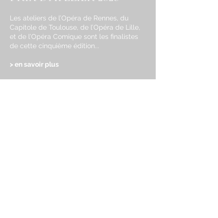
Les ateliers de l’Opéra de Rennes, du
Capitole de Toulouse, de l’Opéra de Lille,
et de l’Opéra Comique sont les finalistes
de cette cinquième édition...
> en savoir plus