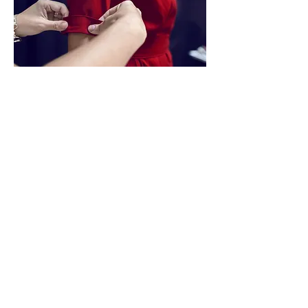
RETROUVEZ-NOUS
adresse
Fondation Sig
nature
14, rue du Rhône - 1204 Genève, Suisse
courriel
contact@fondation-signature.org
RGPD
Politique de confidentialité