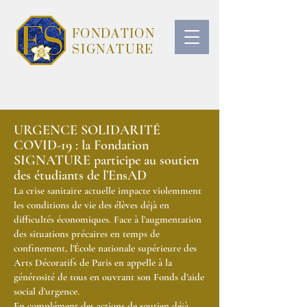
FONDATION
SIGNATURE
URGENCE SOLIDARITÉ
COVID-19 : la Fondation
SIGNATURE participe au soutien
des étudiants de l’EnsAD
La crise sanitaire actuelle impacte violemment
les conditions de vie des élèves déjà en
difficultés économiques. Face à l’augmentation
des situations précaires en temps de
confinement, l’École nationale supérieure des
Arts Décoratifs de Paris en appelle à la
générosité de tous en ouvrant son Fonds d’aide
social d’urgence.
En complément des actions de soutien déjà